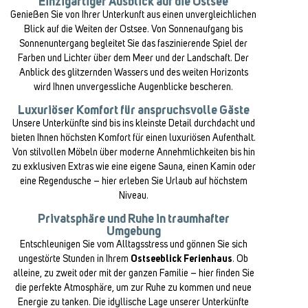
Einzigartiger Ausblick auf die Ostsee
Genießen Sie von Ihrer Unterkunft aus einen unvergleichlichen
Blick auf die Weiten der Ostsee. Von Sonnenaufgang bis
Sonnenuntergang begleitet Sie das faszinierende Spiel der
Farben und Lichter über dem Meer und der Landschaft. Der
Anblick des glitzernden Wassers und des weiten Horizonts
wird Ihnen unvergessliche Augenblicke bescheren.
Luxuriöser Komfort für anspruchsvolle Gäste
Unsere Unterkünfte sind bis ins kleinste Detail durchdacht und
bieten Ihnen höchsten Komfort für einen luxuriösen Aufenthalt.
Von stilvollen Möbeln über moderne Annehmlichkeiten bis hin
zu exklusiven Extras wie eine eigene Sauna, einen Kamin oder
eine Regendusche – hier erleben Sie Urlaub auf höchstem
Niveau.
Privatsphäre und Ruhe in traumhafter
Umgebung
Entschleunigen Sie vom Alltagsstress und gönnen Sie sich
ungestörte Stunden in Ihrem
Ostseeblick Ferienhaus
. Ob
alleine, zu zweit oder mit der ganzen Familie – hier finden Sie
die perfekte Atmosphäre, um zur Ruhe zu kommen und neue
Energie zu tanken. Die idyllische Lage unserer Unterkünfte