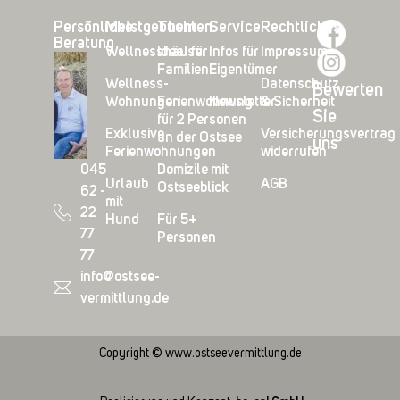
Persönliche
Meistgebucht
Themen
Service
Rechtliches
Beratung
Wellnesshäuser
Ideal für
Infos für
Impressum
Familien
Eigentümer
Wellness-
Datenschutz
Bewerten
Wohnungen
Ferienwohnung
Newsletter
& Sicherheit
Sie
für 2 Personen
Exklusive
Versicherungsvertrag
an der Ostsee
uns
Ferienwohnungen
widerrufen
045
Domizile mit
Urlaub
AGB
Ostseeblick
62 -
mit
22
Hund
Für 5+
77
Personen
77
info@ostsee-
vermittlung.de
Copyright © www.ostseevermittlung.de