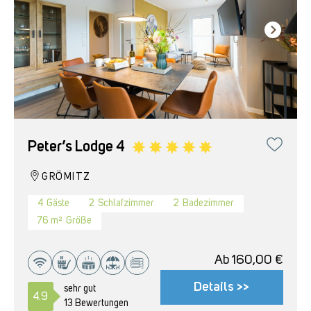
Peter’s Lodge 4
GRÖMITZ
4
Gäste
2
Schlafzimmer
2
Badezimmer
76 m²
Größe
Ab
160,00
€
Details >>
sehr gut
4.9
13 Bewertungen