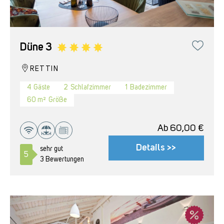
Düne 3
RETTIN
4
Gäste
2
Schlafzimmer
1
Badezimmer
60 m²
Größe
Ab
60,00
€
Details >>
sehr gut
5
3 Bewertungen