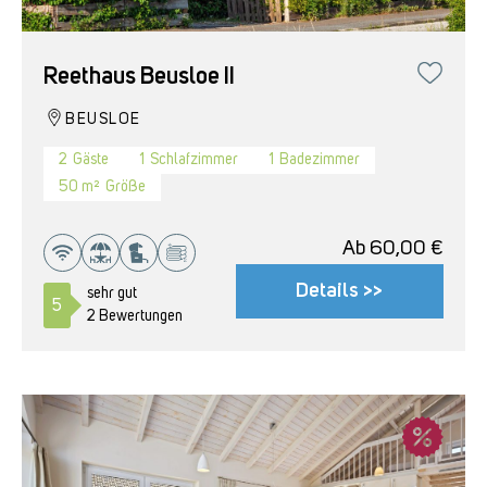
Reethaus Beusloe II
BEUSLOE
2
Gäste
1
Schlafzimmer
1
Badezimmer
50 m²
Größe
Ab
60,00
€
Details >>
sehr gut
5
2 Bewertungen