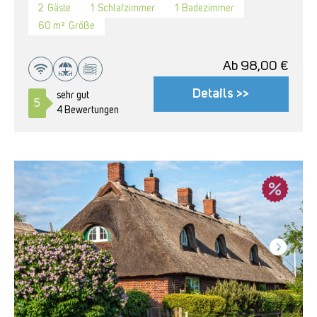
2
Gäste
1
Schlafzimmer
1
Badezimmer
60 m²
Größe
Ab
98,00
€
Details >>
sehr gut
5
4 Bewertungen