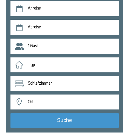
Anreise
Abreise
1 Gast
Typ
Schlafzimmer
Ort