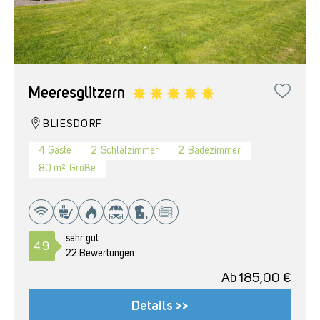
Meeresglitzern
BLIESDORF
4
Gäste
2
Schlafzimmer
2
Badezimmer
80 m²
Größe
sehr gut
4.9
22 Bewertungen
Ab
185,00
€
Details >>