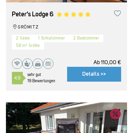
Peter’s Lodge 6
GRÖMITZ
2
Gäste
1
Schlafzimmer
2
Badezimmer
58 m²
Größe
Ab
110,00
€
Details >>
sehr gut
4.9
19 Bewertungen