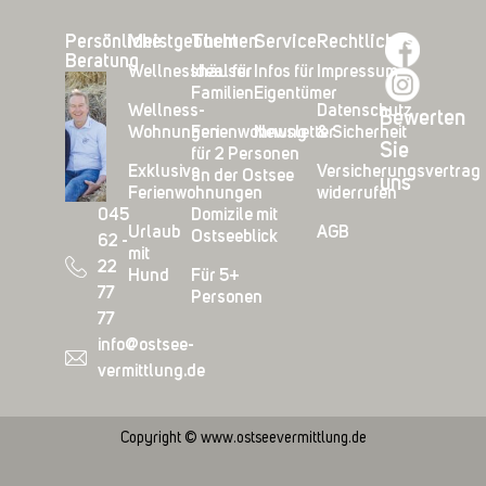
Persönliche
Meistgebucht
Themen
Service
Rechtliches
Beratung
Wellnesshäuser
Ideal für
Infos für
Impressum
Familien
Eigentümer
Wellness-
Datenschutz
Bewerten
Wohnungen
Ferienwohnung
Newsletter
& Sicherheit
Sie
für 2 Personen
Exklusive
Versicherungsvertrag
an der Ostsee
uns
Ferienwohnungen
widerrufen
045
Domizile mit
Urlaub
AGB
Ostseeblick
62 -
mit
22
Hund
Für 5+
77
Personen
77
info@ostsee-
vermittlung.de
Copyright © www.ostseevermittlung.de