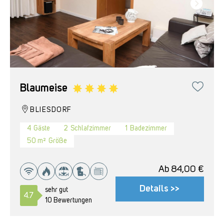
Blaumeise
BLIESDORF
4
Gäste
2
Schlafzimmer
1
Badezimmer
50 m²
Größe
Ab
84,00
€
Details >>
sehr gut
4.7
10 Bewertungen