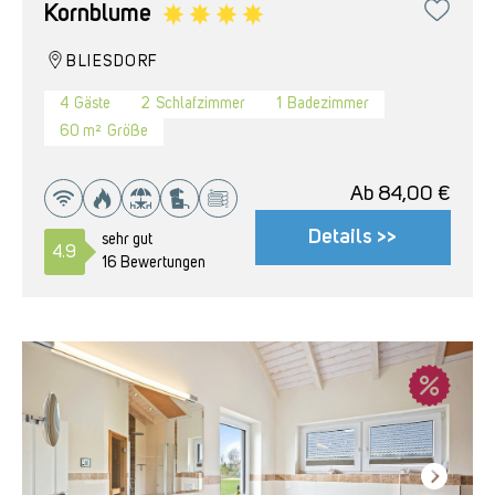
Kornblume
BLIESDORF
4
Gäste
2
Schlafzimmer
1
Badezimmer
60 m²
Größe
Ab
84,00
€
Details >>
sehr gut
4.9
16 Bewertungen