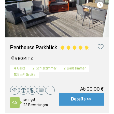
Penthouse Parkblick
GRÖMITZ
4
Gäste
2
Schlafzimmer
2
Badezimmer
109 m²
Größe
Ab
90,00
€
Details >>
sehr gut
4.9
23 Bewertungen