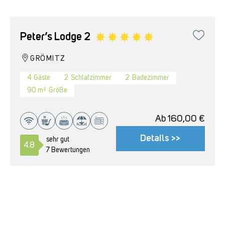
Peter’s Lodge 2
GRÖMITZ
4
Gäste
2
Schlafzimmer
2
Badezimmer
90 m²
Größe
Ab
160,00
€
Details >>
sehr gut
4.8
7 Bewertungen