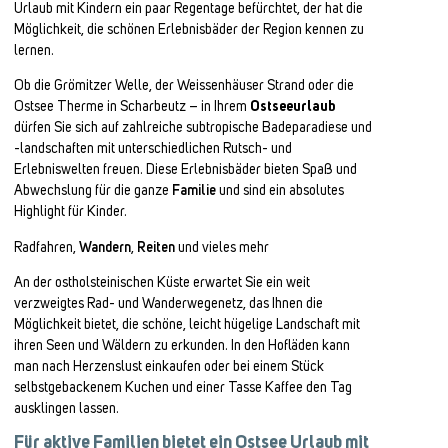
Urlaub mit Kindern ein paar Regentage befürchtet, der hat die
Möglichkeit, die schönen Erlebnisbäder der Region kennen zu
lernen.
Ob die Grömitzer Welle, der Weissenhäuser Strand oder die
Ostsee Therme in Scharbeutz – in Ihrem
Ostseeurlaub
dürfen Sie sich auf zahlreiche subtropische Badeparadiese und
-landschaften mit unterschiedlichen Rutsch- und
Erlebniswelten freuen. Diese Erlebnisbäder bieten Spaß und
Abwechslung für die ganze
Familie
und sind ein absolutes
Highlight für Kinder.
Radfahren,
Wandern
,
Reiten
und vieles mehr
An der ostholsteinischen Küste erwartet Sie ein weit
verzweigtes Rad- und Wanderwegenetz, das Ihnen die
Möglichkeit bietet, die schöne, leicht hügelige Landschaft mit
ihren Seen und Wäldern zu erkunden. In den Hofläden kann
man nach Herzenslust einkaufen oder bei einem Stück
selbstgebackenem Kuchen und einer Tasse Kaffee den Tag
ausklingen lassen.
Für aktive Familien bietet ein Ostsee Urlaub mit