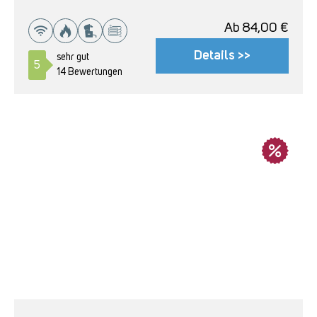
Ab
84,00
€
Details >>
sehr gut
5
14 Bewertungen