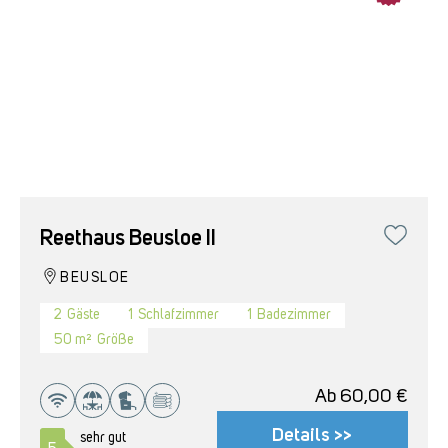
Reethaus Beusloe II
BEUSLOE
2
Gäste
1
Schlafzimmer
1
Badezimmer
50 m²
Größe
Ab
60,00
€
Details >>
sehr gut