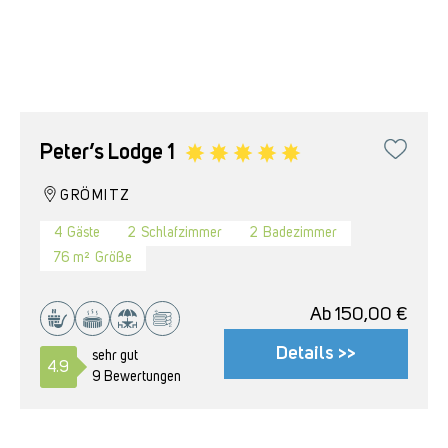
Peter’s Lodge 1
GRÖMITZ
4
Gäste
2
Schlafzimmer
2
Badezimmer
76 m²
Größe
Ab
150,00
€
Details >>
sehr gut
4.9
9 Bewertungen