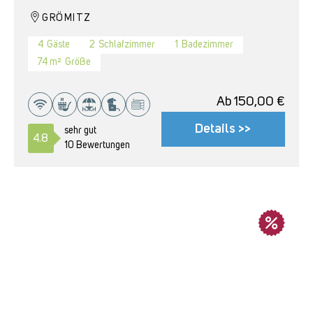
GRÖMITZ
4
Gäste
2
Schlafzimmer
1
Badezimmer
74 m²
Größe
Ab
150,00
€
Details >>
sehr gut
4.8
10 Bewertungen