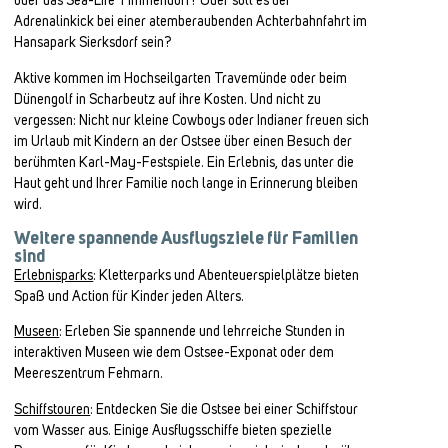
oder das Sea-Life Timmendorf? Oder soll es der
Adrenalinkick bei einer atemberaubenden Achterbahnfahrt im
Hansapark Sierksdorf sein?
Aktive kommen im Hochseilgarten Travemünde oder beim
Dünengolf in Scharbeutz auf ihre Kosten. Und nicht zu
vergessen: Nicht nur kleine Cowboys oder Indianer freuen sich
im Urlaub mit Kindern an der Ostsee über einen Besuch der
berühmten Karl-May-Festspiele. Ein Erlebnis, das unter die
Haut geht und Ihrer Familie noch lange in Erinnerung bleiben
wird.
Weitere spannende Ausflugsziele für Familien
sind
Erlebnisparks
: Kletterparks und Abenteuerspielplätze bieten
Spaß und Action für Kinder jeden Alters.
Museen
: Erleben Sie spannende und lehrreiche Stunden in
interaktiven Museen wie dem Ostsee-Exponat oder dem
Meereszentrum Fehmarn.
Schiffstouren
: Entdecken Sie die Ostsee bei einer Schiffstour
vom Wasser aus. Einige Ausflugsschiffe bieten spezielle