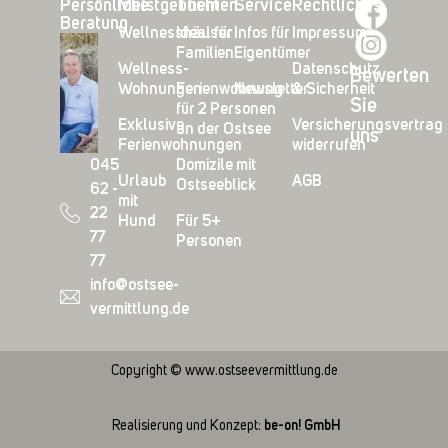
Persönliche
Meistgebucht
Themen
Service
Rechtliches
Beratung
Wellnesshäuser
Ideal für
Infos für
Impressum
Familien
Eigentümer
Wellness-
Datenschutz
Bewerten
Wohnungen
Ferienwohnung
Newsletter
& Sicherheit
Sie
für 2 Personen
Exklusive
Versicherungsvertrag
an der Ostsee
uns
Ferienwohnungen
widerrufen
045
Domizile mit
Urlaub
AGB
Ostseeblick
62 -
mit
22
Hund
Für 5+
77
Personen
77
info@ostsee-
vermittlung.de
Copyright © www.ostseevermittlung.de
Realisierung und Konzept:
be-on! GmbH