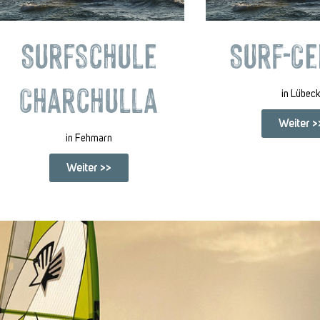
Surfschule
Surf-C
Charchulla
in Lübec
Weiter >
in Fehmarn
Weiter >>