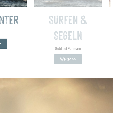
enter
SURFEN &
SEGELN
k
>
Gold auf Fehmarn
Weiter >>