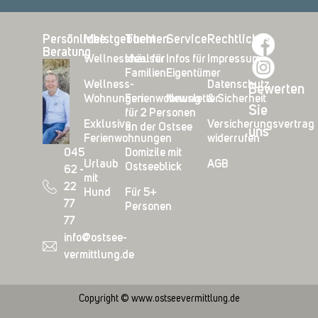
Persönliche
Meistgebucht
Themen
Service
Rechtliches
Beratung
Wellnesshäuser
Ideal für
Infos für
Impressum
Familien
Eigentümer
Wellness-
Datenschutz
Bewerten
Wohnungen
Ferienwohnung
Newsletter
& Sicherheit
Sie
für 2 Personen
Exklusive
Versicherungsvertrag
an der Ostsee
uns
Ferienwohnungen
widerrufen
045
Domizile mit
Urlaub
AGB
Ostseeblick
62 -
mit
22
Hund
Für 5+
77
Personen
77
info@ostsee-
vermittlung.de
Copyright © www.ostseevermittlung.de