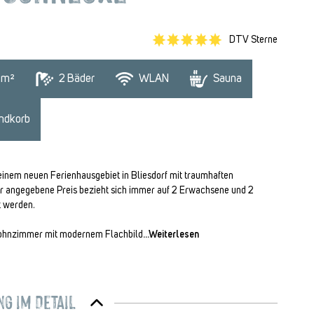
DTV Sterne
 m²
2
 Bäder
WLAN
Sauna
ndkorb
einem neuen Ferienhausgebiet in Bliesdorf mit traumhaften
Der angegebene Preis bezieht sich immer auf 2 Erwachsene und 2
t werden.
 Wohnzimmer mit modernem Flachbild
...Weiterlesen
g im Detail