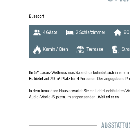
Bliesdorf
4
 Gäste
2
 Schlafzimmer
80
Kamin / Ofen
Terrasse
Stra
Ihr 5* Luxus-Wellnesshaus Strandhus befindet sich in einem 
Es bietet auf 79 m² Platz für 4 Personen. Der angegebene Pr
In dem luxuriösen Haus erwartet Sie ein lichtdurchflutete
Audio-World-System. Im angrenzenden
...Weiterlesen
Ausstattun