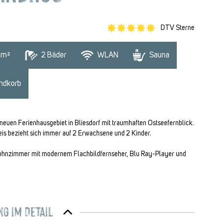
DTV Sterne
 m²
2
 Bäder
WLAN
Sauna
ndkorb
neuen Ferienhausgebiet in Bliesdorf mit traumhaften Ostseefernblick.
eis bezieht sich immer auf 2 Erwachsene und 2 Kinder.
s Wohnzimmer mit modernem Flachbildfernseher, Blu Ray-Player und
g im Detail