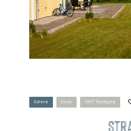
Galerie
Karte
360° Rundgang
Str