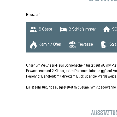
Bliesdorf
6
 Gäste
3
 Schlafzimmer
9
Kamin / Ofen
Terrasse
Stra
Unser 5* Wellness-Haus Sonnenschein bietet auf 90 m² Platz
Erwachsene und 2 Kinder, extra Personen können ggf. auf An
Ferienhof Bendfeldt mit direktem Blick über die Pferdeweide
Es ist sehr luxuriös ausgestattet mit Sauna, Whirlbadewann
Ausstattun