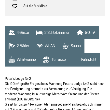
Auf die Merkliste
4
 Gäste
2
 Schlafzimmer
90
 m²
2
 Bäder
WLAN
Sauna
Whirlwanne
Terrasse
Fahrstuhl
Peter's Lodge № 2
Die 90 m² große Erdgeschoss-Wohnung Peter´s Lodge № 2 steht nach
der Fertigstellung erstmals zur Vermietung zur Verfügung. Die
moderne Wohnung ist nur wenige Meter vom Strand und der Ostsee
entfernt (100 m Luftlinie).
Sie ist für bis zu 4 Personen (der angegebene Preis bezieht sich immer
auf 2 Erwachsene und 2 Kinder, extra Personen können ggf. auf