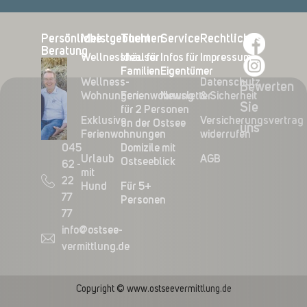
Persönliche
Meistgebucht
Themen
Service
Rechtliches
Beratung
Wellnesshäuser
Ideal für
Infos für
Impressum
Familien
Eigentümer
Wellness-
Datenschutz
Bewerten
Wohnungen
Ferienwohnung
Newsletter
& Sicherheit
Sie
für 2 Personen
Exklusive
Versicherungsvertrag
an der Ostsee
uns
Ferienwohnungen
widerrufen
045
Domizile mit
Urlaub
AGB
Ostseeblick
62 -
mit
22
Hund
Für 5+
77
Personen
77
info@ostsee-
vermittlung.de
Copyright © www.ostseevermittlung.de