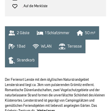
Auf die Merkliste
2
 Gäste
1
 Schlafzimmer
50
 m²
1
 Bad
WLAN
Terrasse
Strandkorb
Der Ferienort Lenste mit dem idyllischen Naturstrandgebiet
Lensterstrand liegt ca. 3km vom pulsierenden Grömitz entfernt.
Romantische Dünenlandschaften, zwei Vogelschutzgebiete und der
naturbelassene Strand formen die unverfälschte Schönheit des kleinen
Küstenortes. Lensterstrand ist geprägt von Campingplätzen und
gemütlichen Ferienobjekten mit liebevoll angelegten Gärten. Das
Erlebnis-Zentrum dir
...Weiterlesen