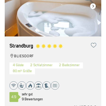
Strandburg
BLIESDORF
4
Gäste
2
Schlafzimmer
2
Badezimmer
80 m²
Größe
sehr gut
4.9
9 Bewertungen