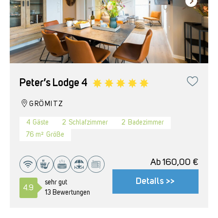
Peter’s Lodge 4
GRÖMITZ
4
Gäste
2
Schlafzimmer
2
Badezimmer
76 m²
Größe
Ab
160,00
€
Details >>
sehr gut
4.9
13 Bewertungen