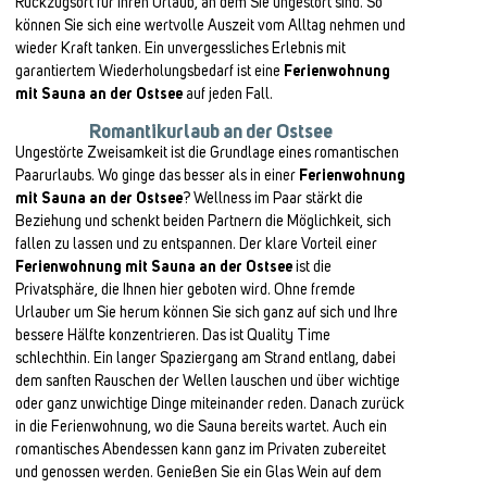
Rückzugsort für Ihren Urlaub, an dem Sie ungestört sind. So
können Sie sich eine wertvolle Auszeit vom Alltag nehmen und
wieder Kraft tanken. Ein unvergessliches Erlebnis mit
garantiertem Wiederholungsbedarf ist eine
Ferienwohnung
mit Sauna an der Ostsee
auf jeden Fall.
Romantikurlaub an der Ostsee
Ungestörte Zweisamkeit ist die Grundlage eines romantischen
Paarurlaubs. Wo ginge das besser als in einer
Ferienwohnung
mit Sauna an der Ostsee
? Wellness im Paar stärkt die
Beziehung und schenkt beiden Partnern die Möglichkeit, sich
fallen zu lassen und zu entspannen. Der klare Vorteil einer
Ferienwohnung mit Sauna an der Ostsee
ist die
Privatsphäre, die Ihnen hier geboten wird. Ohne fremde
Urlauber um Sie herum können Sie sich ganz auf sich und Ihre
bessere Hälfte konzentrieren. Das ist Quality Time
schlechthin. Ein langer Spaziergang am Strand entlang, dabei
dem sanften Rauschen der Wellen lauschen und über wichtige
oder ganz unwichtige Dinge miteinander reden. Danach zurück
in die Ferienwohnung, wo die Sauna bereits wartet. Auch ein
romantisches Abendessen kann ganz im Privaten zubereitet
und genossen werden. Genießen Sie ein Glas Wein auf dem