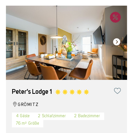
Peter’s Lodge 1
GRÖMITZ
4
Gäste
2
Schlafzimmer
2
Badezimmer
76 m²
Größe