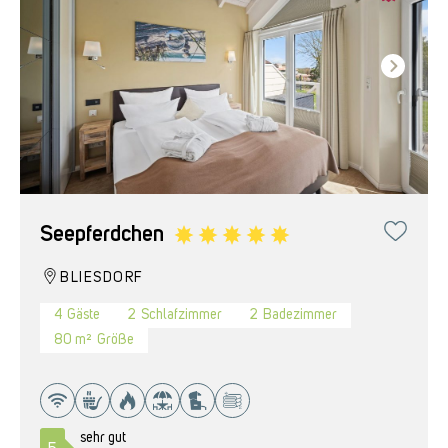
Seepferdchen
BLIESDORF
4
Gäste
2
Schlafzimmer
2
Badezimmer
80 m²
Größe
sehr gut