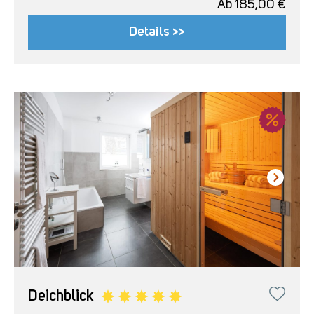
Ab
185,00
€
Details >>
Deichblick