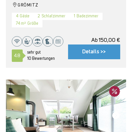
GRÖMITZ
4
Gäste
2
Schlafzimmer
1
Badezimmer
74 m²
Größe
Ab
150,00
€
Details >>
sehr gut
4.8
10 Bewertungen