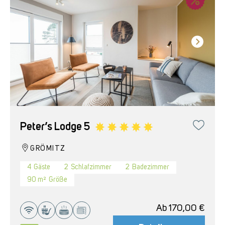
Peter’s Lodge 5
GRÖMITZ
4
Gäste
2
Schlafzimmer
2
Badezimmer
90 m²
Größe
Ab
170,00
€