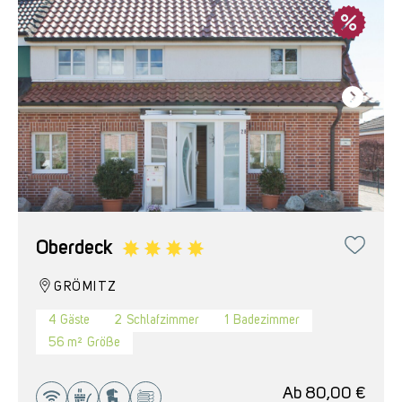
Oberdeck
GRÖMITZ
4
Gäste
2
Schlafzimmer
1
Badezimmer
56 m²
Größe
Ab
80,00
€