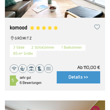
komood
GRÖMITZ
3
Gäste
2
Schlafzimmer
1
Badezimmer
65 m²
Größe
Ab
110,00
€
Details >>
sehr gut
5
6 Bewertungen