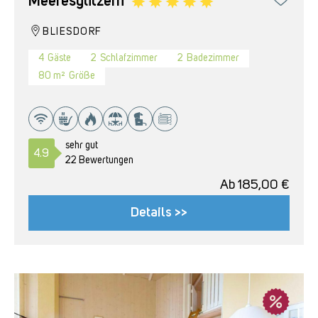
Meeresglitzern
BLIESDORF
4
Gäste
2
Schlafzimmer
2
Badezimmer
80 m²
Größe
sehr gut
4.9
22 Bewertungen
Ab
185,00
€
Details >>