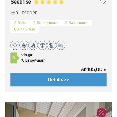
Seebrise
BLIESDORF
4
Gäste
2
Schlafzimmer
2
Badezimmer
80 m²
Größe
sehr gut
5
16 Bewertungen
Ab
185,00
€
Details >>