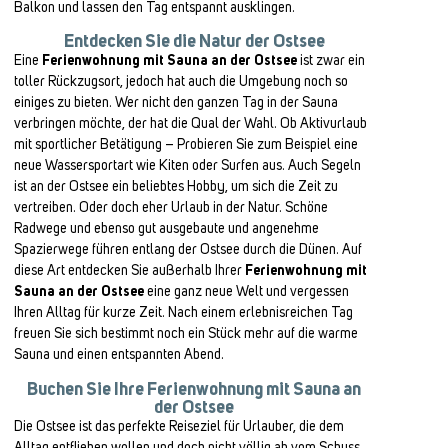
Balkon und lassen den Tag entspannt ausklingen.
Entdecken Sie die Natur der Ostsee
Eine
Ferienwohnung mit Sauna an der Ostsee
ist zwar ein
toller Rückzugsort, jedoch hat auch die Umgebung noch so
einiges zu bieten. Wer nicht den ganzen Tag in der Sauna
verbringen möchte, der hat die Qual der Wahl. Ob Aktivurlaub
mit sportlicher Betätigung – Probieren Sie zum Beispiel eine
neue Wassersportart wie Kiten oder Surfen aus. Auch Segeln
ist an der Ostsee ein beliebtes Hobby, um sich die Zeit zu
vertreiben. Oder doch eher Urlaub in der Natur. Schöne
Radwege und ebenso gut ausgebaute und angenehme
Spazierwege führen entlang der Ostsee durch die Dünen. Auf
diese Art entdecken Sie außerhalb Ihrer
Ferienwohnung mit
Sauna an der Ostsee
eine ganz neue Welt und vergessen
Ihren Alltag für kurze Zeit. Nach einem erlebnisreichen Tag
freuen Sie sich bestimmt noch ein Stück mehr auf die warme
Sauna und einen entspannten Abend.
Buchen Sie Ihre Ferienwohnung mit Sauna an
der Ostsee
Die Ostsee ist das perfekte Reiseziel für Urlauber, die dem
Alltag entfliehen wollen und doch nicht völlig ab vom Schuss